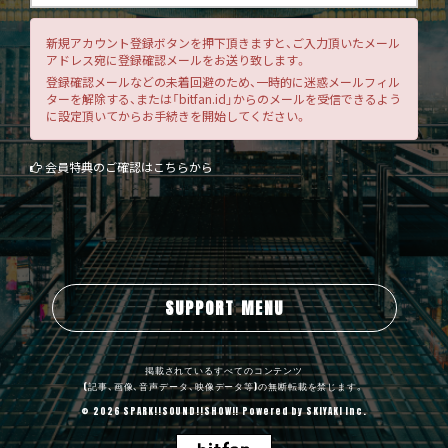
新規アカウント登録ボタンを押下頂きますと、ご入力頂いたメール
アドレス宛に登録確認メールをお送り致します。
登録確認メールなどの未着回避のため、一時的に迷惑メールフィル
ターを解除する、または「bitfan.id」からのメールを受信できるよう
に設定頂いてからお手続きを開始してください。
会員特典のご確認はこちらから
SUPPORT MENU
掲載されているすべてのコンテンツ
(記事、画像、音声データ、映像データ等)の無断転載を禁じます。
© 2026 SPARK!!SOUND!!SHOW!! Powered by
SKIYAKI Inc.