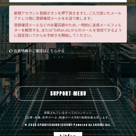
新規アカウント登録ボタンを押下頂きますと、ご入力頂いたメール
アドレス宛に登録確認メールをお送り致します。
登録確認メールなどの未着回避のため、一時的に迷惑メールフィル
ターを解除する、または「bitfan.id」からのメールを受信できるよう
に設定頂いてからお手続きを開始してください。
会員特典のご確認はこちらから
SUPPORT MENU
掲載されているすべてのコンテンツ
(記事、画像、音声データ、映像データ等)の無断転載を禁じます。
© 2026 SPARK!!SOUND!!SHOW!! Powered by
SKIYAKI Inc.