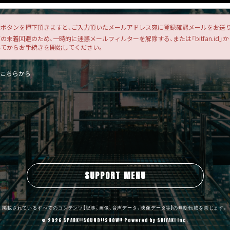
ボタンを押下頂きますと、ご入力頂いたメールアドレス宛に登録確認メールをお送
未着回避のため、一時的に迷惑メールフィルターを解除する、または「bitfan.id」
いてからお手続きを開始してください。
はこちらから
SUPPORT MENU
掲載されているすべてのコンテンツ
(記事、画像、音声データ、映像データ等)の無断転載を禁じます。
© 2026 SPARK!!SOUND!!SHOW!! Powered by
SKIYAKI Inc.