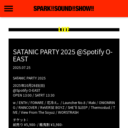
LIVE
SATANIC PARTY 2025 @Spotify O-
EAST
2025.07.25
SATANIC PARTY 2025
2025年10月26日(日)
@Spotify O-EAST
OPEN 13:00 / SATRT 13:30
w / ENTH / FOMARE / 花冷え。 / Launcher No.8 / Maki / ONIONRIN
G / RAINCOVER / ReVERSE BOYZ / SHE’ll SLEEP / Thermostud / T
IVE / View From The Soyuz / WORSTRASH
チケット：
前売り ¥5,980- / 餓鬼割 ¥3,980-