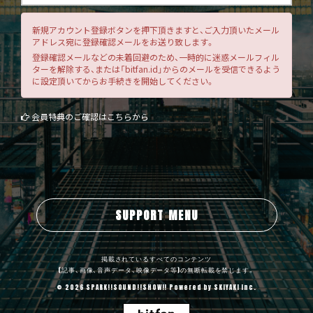
新規アカウント登録ボタンを押下頂きますと、ご入力頂いたメール
アドレス宛に登録確認メールをお送り致します。
登録確認メールなどの未着回避のため、一時的に迷惑メールフィル
ターを解除する、または「bitfan.id」からのメールを受信できるよう
に設定頂いてからお手続きを開始してください。
会員特典のご確認はこちらから
SUPPORT MENU
掲載されているすべてのコンテンツ
(記事、画像、音声データ、映像データ等)の無断転載を禁じます。
© 2026 SPARK!!SOUND!!SHOW!! Powered by
SKIYAKI Inc.