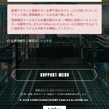
新規アカウント登録ボタンを押下頂きますと、ご入力頂いたメール
アドレス宛に登録確認メールをお送り致します。
登録確認メールなどの未着回避のため、一時的に迷惑メールフィル
ターを解除する、または「bitfan.id」からのメールを受信できるよう
に設定頂いてからお手続きを開始してください。
会員特典のご確認はこちらから
SUPPORT MENU
掲載されているすべてのコンテンツ
(記事、画像、音声データ、映像データ等)の無断転載を禁じます。
© 2026 SPARK!!SOUND!!SHOW!! Powered by
SKIYAKI Inc.